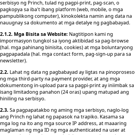
serbisyo ng Princh, tulad ng pagpi-print, pag-scan, o
pagkopya sa iba't ibang platform (web, mobile, o mga
pampublikong computer), kinokolekta namin ang data na
nauugnay sa dokumento at mga detalye ng pagbabayad.
2.1.2. Mga Bisita sa Website:
Nagtitipon kami ng
impormasyon tungkol sa iyong aktibidad sa pag-browse
(hal. mga pahinang binisita, cookies) at mga boluntaryong
pagpapadala (hal. mga contact form, pag-sign-up para sa
newsletter).
2.2.
Lahat ng data ng pagbabayad ay ligtas na pinoproseso
ng mga third-party na payment provider, at ang mga
dokumentong in-upload para sa pagpi-print ay iniimbak sa
isang limitadong panahon (24 oras) upang matupad ang
hiniling na serbisyo.
2.3.
Sa pagpapatakbo ng aming mga serbisyo, naglo-log
ang Princh ng lahat ng papasok na trapiko. Kasama sa
mga log na ito ang mga source IP address, at maaaring
maglaman ng mga ID ng mga authenticated na user at