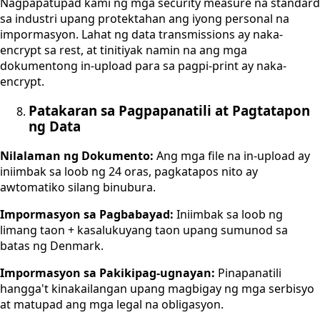
Nagpapatupad kami ng mga security measure na standard
sa industri upang protektahan ang iyong personal na
impormasyon. Lahat ng data transmissions ay naka-
encrypt sa rest, at tinitiyak namin na ang mga
dokumentong in-upload para sa pagpi-print ay naka-
encrypt.
Patakaran sa Pagpapanatili at Pagtatapon
ng Data
Nilalaman ng Dokumento:
Ang mga file na in-upload ay
iniimbak sa loob ng 24 oras, pagkatapos nito ay
awtomatiko silang binubura.
Impormasyon sa Pagbabayad:
Iniimbak sa loob ng
limang taon + kasalukuyang taon upang sumunod sa
batas ng Denmark.
Impormasyon sa Pakikipag-ugnayan:
Pinapanatili
hangga't kinakailangan upang magbigay ng mga serbisyo
at matupad ang mga legal na obligasyon.