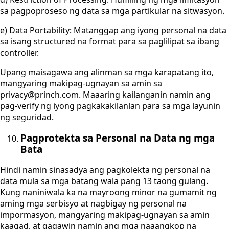
sa pagpoproseso ng data sa mga partikular na sitwasyon.
e) Data Portability: Matanggap ang iyong personal na data
sa isang structured na format para sa paglilipat sa ibang
controller.
Upang maisagawa ang alinman sa mga karapatang ito,
mangyaring makipag-ugnayan sa amin sa
privacy@princh.com. Maaaring kailanganin namin ang
pag-verify ng iyong pagkakakilanlan para sa mga layunin
ng seguridad.
Pagprotekta sa Personal na Data ng mga
Bata
Hindi namin sinasadya ang pagkolekta ng personal na
data mula sa mga batang wala pang 13 taong gulang.
Kung naniniwala ka na mayroong minor na gumamit ng
aming mga serbisyo at nagbigay ng personal na
impormasyon, mangyaring makipag-ugnayan sa amin
kaagad, at gagawin namin ang mga naaangkop na