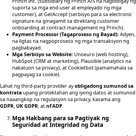
Princh Inc. (subsidiary ng Princh A/S na nagbibigay ng
suporta sa mga end-user at empleyado ng mga
customer), at GetAccept (serbisyo para sa electronic
signature na ginagamit sa direktang customer
onboarding at contract management ng Princh).
Payment Processor (Tagaproseso ng Bayad):
Adyen,
na ligtas na nagpoproseso ng mga transaksyon ng
pagbabayad.
Mga Serbisyo sa Website:
Unoeuro (web hosting),
HubSpot (CRM at marketing), Plausible (analytics na
nakatuon sa privacy), at Cookietbot (pamamahala sa
pagpayag sa cookie).
Lahat ng third-party provider ay
obligadong sumunod sa
kontrata
upang protektahan ang iyong datos at sumunod
sa naaangkop na regulasyon sa privacy, kasama ang
GDPR
,
UK GDPR
, at
nFADP
.
Mga Hakbang para sa Pagtiyak ng
Seguridad at Integridad ng Data