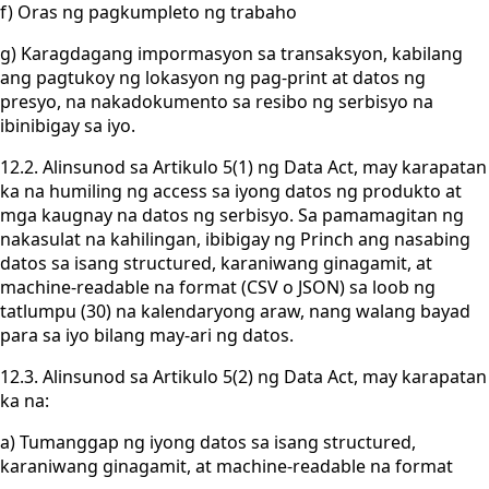
f) Oras ng pagkumpleto ng trabaho
g) Karagdagang impormasyon sa transaksyon, kabilang
ang pagtukoy ng lokasyon ng pag-print at datos ng
presyo, na nakadokumento sa resibo ng serbisyo na
ibinibigay sa iyo.
12.2. Alinsunod sa Artikulo 5(1) ng Data Act, may karapatan
ka na humiling ng access sa iyong datos ng produkto at
mga kaugnay na datos ng serbisyo. Sa pamamagitan ng
nakasulat na kahilingan, ibibigay ng Princh ang nasabing
datos sa isang structured, karaniwang ginagamit, at
machine-readable na format (CSV o JSON) sa loob ng
tatlumpu (30) na kalendaryong araw, nang walang bayad
para sa iyo bilang may-ari ng datos.
12.3. Alinsunod sa Artikulo 5(2) ng Data Act, may karapatan
ka na:
a) Tumanggap ng iyong datos sa isang structured,
karaniwang ginagamit, at machine-readable na format