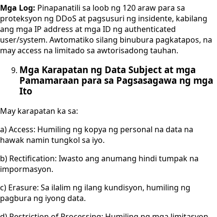
Mga Log:
Pinapanatili sa loob ng 120 araw para sa
proteksyon ng DDoS at pagsusuri ng insidente, kabilang
ang mga IP address at mga ID ng authenticated
user/system. Awtomatiko silang binubura pagkatapos, na
may access na limitado sa awtorisadong tauhan.
Mga Karapatan ng Data Subject at mga
Pamamaraan para sa Pagsasagawa ng mga
Ito
May karapatan ka sa:
a) Access: Humiling ng kopya ng personal na data na
hawak namin tungkol sa iyo.
b) Rectification: Iwasto ang anumang hindi tumpak na
impormasyon.
c) Erasure: Sa ilalim ng ilang kundisyon, humiling ng
pagbura ng iyong data.
d) Restriction of Processing: Humiling ng mga limitasyon