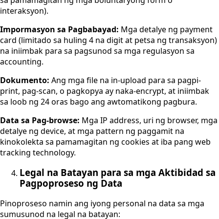
sa pamamagitan ng mga boluntaryong form o
interaksyon).
Impormasyon sa Pagbabayad:
Mga detalye ng payment
card (limitado sa huling 4 na digit at petsa ng transaksyon)
na iniimbak para sa pagsunod sa mga regulasyon sa
accounting.
Dokumento:
Ang mga file na in-upload para sa pagpi-
print, pag-scan, o pagkopya ay naka-encrypt, at iniimbak
sa loob ng 24 oras bago ang awtomatikong pagbura.
Data sa Pag-browse:
Mga IP address, uri ng browser, mga
detalye ng device, at mga pattern ng paggamit na
kinokolekta sa pamamagitan ng cookies at iba pang web
tracking technology.
Legal na Batayan para sa mga Aktibidad sa
Pagpoproseso ng Data
Pinoproseso namin ang iyong personal na data sa mga
sumusunod na legal na batayan: