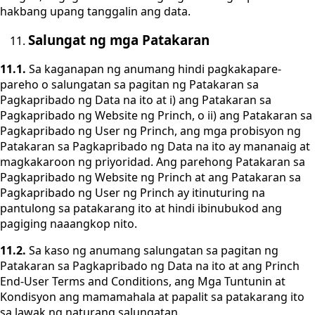
hakbang upang tanggalin ang data.
Salungat ng mga Patakaran
11.1.
Sa kaganapan ng anumang hindi pagkakapare-
pareho o salungatan sa pagitan ng Patakaran sa
Pagkapribado ng Data na ito at i) ang Patakaran sa
Pagkapribado ng Website ng Princh, o ii) ang Patakaran sa
Pagkapribado ng User ng Princh, ang mga probisyon ng
Patakaran sa Pagkapribado ng Data na ito ay mananaig at
magkakaroon ng priyoridad. Ang parehong Patakaran sa
Pagkapribado ng Website ng Princh at ang Patakaran sa
Pagkapribado ng User ng Princh ay itinuturing na
pantulong sa patakarang ito at hindi ibinubukod ang
pagiging naaangkop nito.
11.2.
Sa kaso ng anumang salungatan sa pagitan ng
Patakaran sa Pagkapribado ng Data na ito at ang Princh
End-User Terms and Conditions, ang Mga Tuntunin at
Kondisyon ang mamamahala at papalit sa patakarang ito
sa lawak ng naturang salungatan.