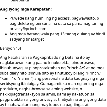
ibinebenta
Ang Iyong mga Karapatan:
Puwede kang humiling ng access, pagwawasto, o
pag-delete ng personal na data sa pamamagitan ng
privacy@princh.com
Ang mga batang wala pang 13 taong gulang ay hindi
sadyang tinatarget
Bersyon 1.4
Ang Patakaran sa Pagkapribado ng Data na ito ay
naglalarawan kung paano kinokolekta, pinoproseso,
ibinubunyag, at pinoprotektahan ng Princh A/S at ng mga
subsidiary nito (simula dito ay tinutukoy bilang "Princh,"
"kami," o "namin") ang personal na data kaugnay ng mga
serbisyong ibinibigay. Gumagamit ka man ng aming mga
produkto, nagba-browse sa aming website, o
nakikipagtransaksyon sa amin, kami ay nakatuon sa
pagprotekta sa iyong privacy at tinitiyak na ang iyong data
ay hinahawakan nang may lubos na pag-iingat at