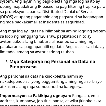
system. Ang layunin ng pagkolekta ng mga log na ito ay
upang mapadali ang IP-based na pag-filter ng trapiko para
sa proteksyon laban sa Distributed Denial of Service
(DDOS) at upang paganahin ang pagsusuri sa kaganapan
ng mga pagkakamali at insidente sa seguridad.
Ang mga log ay ligtas na iniimbak sa aming logging system
sa loob ng hanggang 120 araw, pagkatapos nito ay
awtomatiko silang binubura alinsunod sa aming mga
patakaran sa pagpapanatili ng data. Ang access sa data ay
limitado lamang sa awtorisadong tauhan.
Mga Kategorya ng Personal na Data na
Pinoproseso
Ang personal na data na kinokolekta namin ay
nakadepende sa iyong paggamit ng aming mga serbisyo
at kasama ang mga sumusunod na kategorya:
Impormasyon sa Pakikipag-ugnayan:
Pangalan, email
address, kumpanya, job title, bansa, at wika (kinokolekta