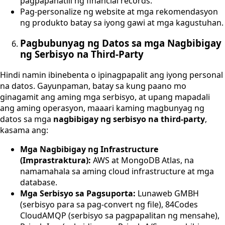
pagpapanatili ng financial records.
Pag-personalize ng website at mga rekomendasyon
ng produkto batay sa iyong gawi at mga kagustuhan.
Pagbubunyag ng Datos sa mga Nagbibigay
ng Serbisyo na Third-Party
Hindi namin ibinebenta o ipinagpapalit ang iyong personal
na datos. Gayunpaman, batay sa kung paano mo
ginagamit ang aming mga serbisyo, at upang mapadali
ang aming operasyon, maaari kaming magbunyag ng
datos sa mga
nagbibigay ng serbisyo na third-party
,
kasama ang:
Mga Nagbibigay ng Infrastructure
(Imprastraktura):
AWS at MongoDB Atlas, na
namamahala sa aming cloud infrastructure at mga
database.
Mga Serbisyo sa Pagsuporta:
Lunaweb GMBH
(serbisyo para sa pag-convert ng file), 84Codes
CloudAMQP (serbisyo sa pagpapalitan ng mensahe),