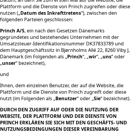
Datum, an dem Sie zum ersten Mal auf die Website, die
Plattform und die Dienste von Princh zugreifen oder diese
nutzen („
Datum des Inkrafttretens
“), zwischen den
folgenden Parteien geschlossen:
Princh A/S
, ein nach den Gesetzen Dänemarks
gegründetes und bestehendes Unternehmen mit der
Umsatzsteuer-Identifikationsnummer DK37833789 und
dem Hauptgeschäftssitz in Bjørnholms Allé 22, 8260 Viby J,
Dänemark (im Folgenden als „
Princh
“, „
wir
“, „
uns
“ oder
„
unser
“ bezeichnet),
und
Ihnen, dem einzelnen Benutzer, der auf die Website, die
Plattform und die Dienste von Princh zugreift oder diese
nutzt (im Folgenden als „
Benutzer
“ oder „
Sie
“ bezeichnet).
DURCH DEN ZUGRIFF AUF ODER DIE NUTZUNG DER
WEBSITE, DER PLATTFORM UND DER DIENSTE VON
PRINCH ERKLÄREN SIE SICH MIT DEN GESCHÄFTS- UND
NUTZUNGSBEDINGUNGEN DIESER VEREINBARUNG